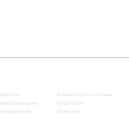
Информация
Помощь
Реквизиты
Условия оплаты и доставки
Представительства
Вопрос-ответ
Сотрудничество
Прайс-лист
Блог