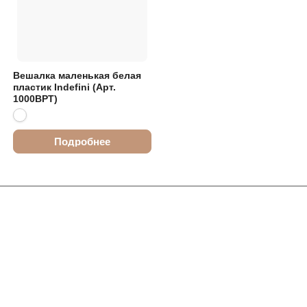
Вешалка маленькая белая
пластик Indefini (Арт.
1000BPT)
Подробнее
Интернет-магазин
Компания
Информация
Помощь