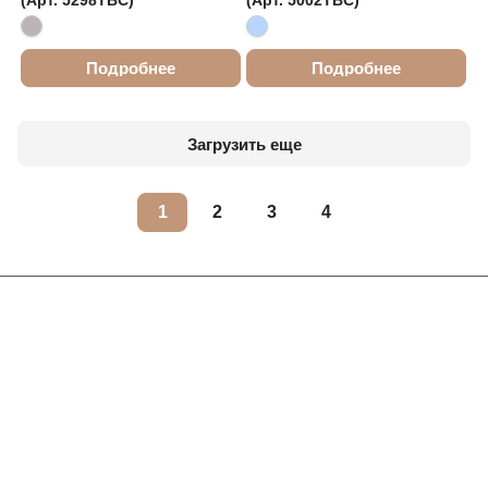
(Арт. 5298TBC)
(Арт. 5002TBC)
Подробнее
Подробнее
Загрузить еще
1
2
3
4
Интернет-магазин
Компания
Информация
Помощь
Контакты