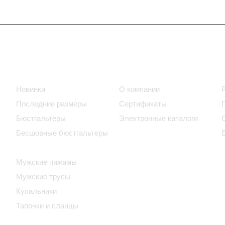
Интернет-магазин
Компания
Новинки
О компании
Последние размеры
Сертификаты
Бюстгальтеры
Электронные каталоги
Бесшовные бюстгальтеры
Домашняя женская одежда
Мужские пижамы
Мужские трусы
Купальники
Тапочки и сланцы