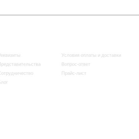
Информация
Помощь
Реквизиты
Условия оплаты и доставки
Представительства
Вопрос-ответ
Сотрудничество
Прайс-лист
Блог