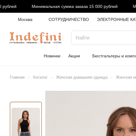
рублей
Минимальная сумма заказа 15 000 рублей
Мин
Москва
СОТРУДНИЧЕСТВО
ЭЛЕКТРОННЫЕ КА
Новинки
Акции
Бюстгальтеры и комп
–
–
–
Главная
Каталог
Женская домашняя одежда
Женская ма