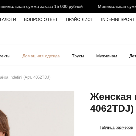
имальная сумма заказа 15 000 рублей
Минимальная сумма з
ТАЛОГИ
ВОПРОС-ОТВЕТ
ПРАЙС-ЛИСТ
INDEFINI SPORT
лекты
Домашняя одежда
Трусы
Мужчинам
Де
йка Indefini (Арт. 4062TDJ)
Женская м
4062TDJ)
Таблица размеров