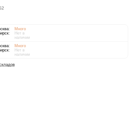
62
сква:
Много
ирск:
Нет в
наличии
сква:
Много
ирск:
Нет в
наличии
 складов