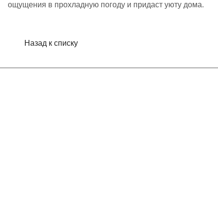
ощущения в прохладную погоду и придаст уюту дома.
Назад к списку
Интернет-магазин
Компания
Информация
Помощь
Контакты
+7 (495) 660-50-80
info@indefini.com
Москва, Рязанский проспект, дом 3Б, помещение 6/4