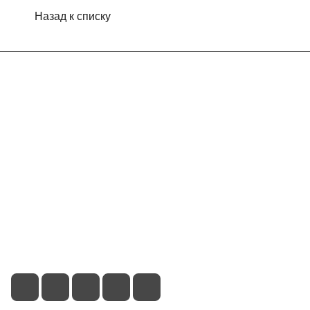
Назад к списку
Интернет-магазин
Компания
Информация
Помощь
Контакты
+7 (495) 660-50-80
info@indefini.com
Москва, Рязанский проспект, дом 3Б, помещение 6/4