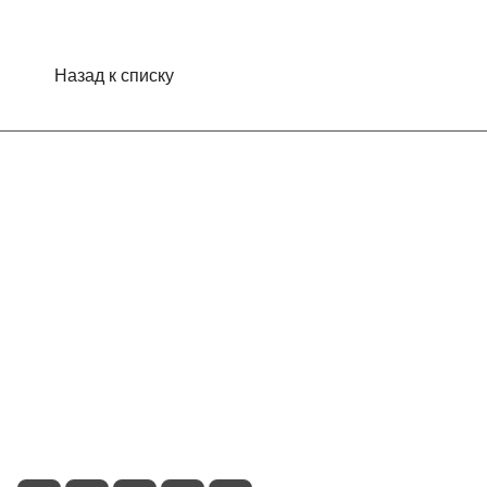
Назад к списку
Интернет-магазин
Компания
Информация
Помощь
Контакты
+7 (495) 660-50-80
info@indefini.com
Москва, Рязанский проспект, дом 3Б, помещение 6/4