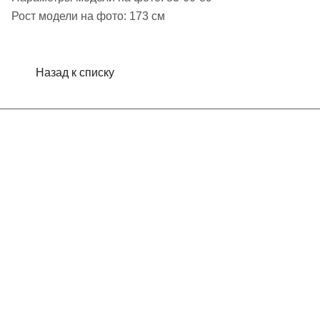
Рост модели на фото: 173 см
Назад к списку
Интернет-магазин
Компания
Информация
Помощь
Контакты
+7 (495) 660-50-80
info@indefini.com
Москва, Рязанский проспект, дом 3Б, помещение 6/4