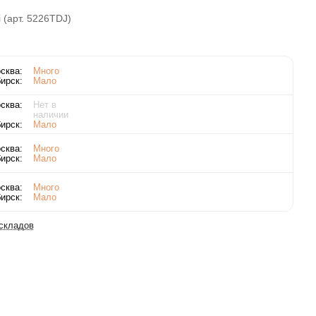
 (арт. 5226TDJ)
сква:
Много
ирск:
Мало
сква:
Нет в
наличии
ирск:
Мало
сква:
Много
ирск:
Мало
сква:
Много
ирск:
Мало
 складов