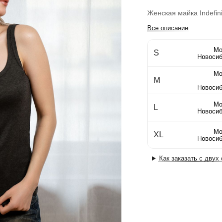
Женская майка Indefini
Все описание
Мо
S
Новосиб
Мо
M
Новосиб
Мо
L
Новосиб
Мо
XL
Новосиб
Как заказать с двух