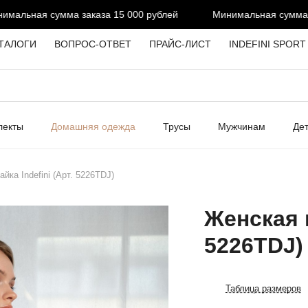
альная сумма заказа 15 000 рублей
Минимальная сумма зак
ТАЛОГИ
ВОПРОС-ОТВЕТ
ПРАЙС-ЛИСТ
INDEFINI SPORT
лекты
Домашняя одежда
Трусы
Мужчинам
Де
йка Indefini (Арт. 5226TDJ)
Женская м
5226TDJ)
Таблица размеров