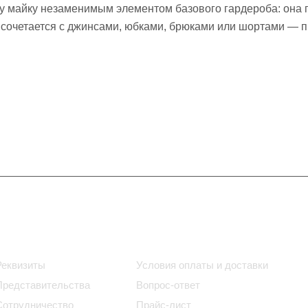
у майку незаменимым элементом базового гардероба: она п
ко сочетается с джинсами, юбками, брюками или шортами — 
Информация
Помощь
Реквизиты
Условия оплаты и доставки
Представительства
Вопрос-ответ
Сотрудничество
Прайс-лист