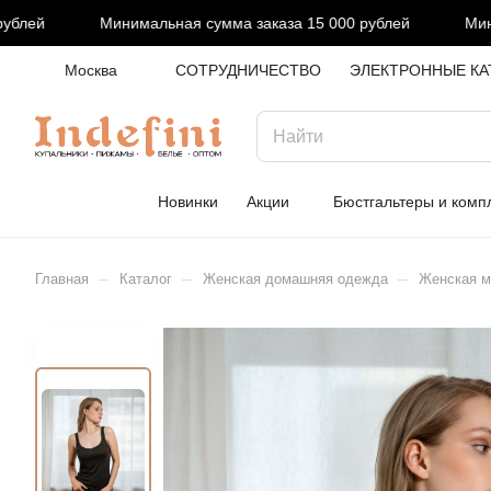
лей
Минимальная сумма заказа 15 000 рублей
Миним
Москва
СОТРУДНИЧЕСТВО
ЭЛЕКТРОННЫЕ КА
Новинки
Акции
Бюстгальтеры и комп
–
–
–
Главная
Каталог
Женская домашняя одежда
Женская ма