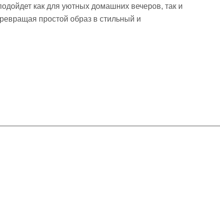
одойдет как для уютных домашних вечеров, так и
превращая простой образ в стильный и
Контакты
+7 (495) 660-50-80
info@indefini.com