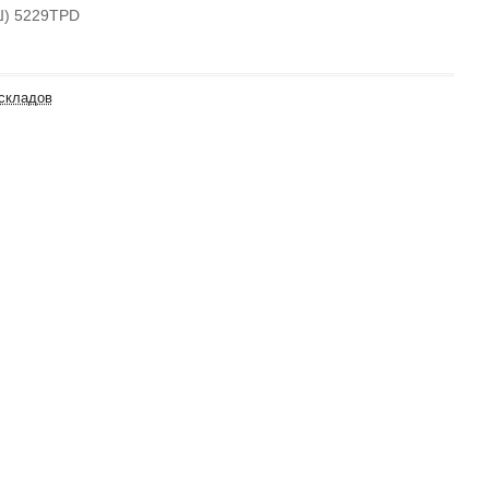
Ш) 5229TPD
 складов