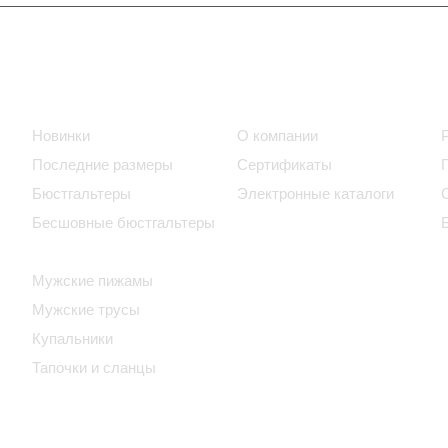
Интернет-магазин
Компания
Новинки
О компании
Последние размеры
Сертификаты
Бюстгальтеры
Электронные каталоги
Бесшовные бюстгальтеры
Домашняя женская одежда
Мужские пижамы
Мужские трусы
Купальники
Тапочки и сланцы