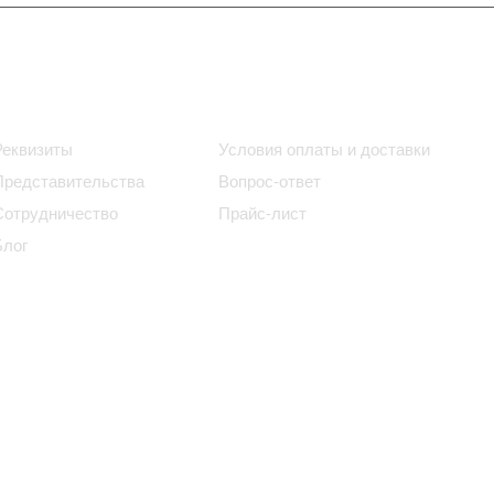
Информация
Помощь
Реквизиты
Условия оплаты и доставки
Представительства
Вопрос-ответ
Сотрудничество
Прайс-лист
Блог