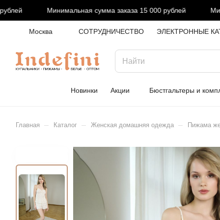
блей
Минимальная сумма заказа 15 000 рублей
Миним
Москва
СОТРУДНИЧЕСТВО
ЭЛЕКТРОННЫЕ КА
Новинки
Акции
Бюстгальтеры и комп
–
–
–
Главная
Каталог
Женская домашняя одежда
Пижама же