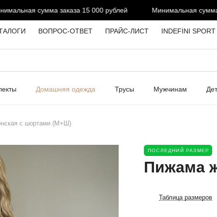
альная сумма заказа 15 000 рублей
Минимальная сумма за
ТАЛОГИ
ВОПРОС-ОТВЕТ
ПРАЙС-ЛИСТ
INDEFINI SPORT
лекты
Домашняя одежда
Трусы
Мужчинам
Де
нская с шортами (М+Ш)
ПОСЛЕДНИЙ РАЗМЕР
Пижама ж
Таблица размеров