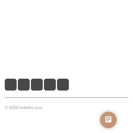
Компания
Информация
Помощь
Контакты
+7 (495) 660-50-80
info@indefini.com
Москва, Рязанский проспект, дом 3Б, помещение 6/4
© 2026 Indefini.com