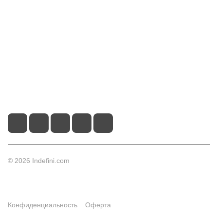
Информация
Помощь
Контакты
+7 (495) 660-50-80
info@indefini.com
Москва, Рязанский проспект, дом 3Б, помещение 6/4
© 2026 Indefini.com
Конфиденциальность
Оферта