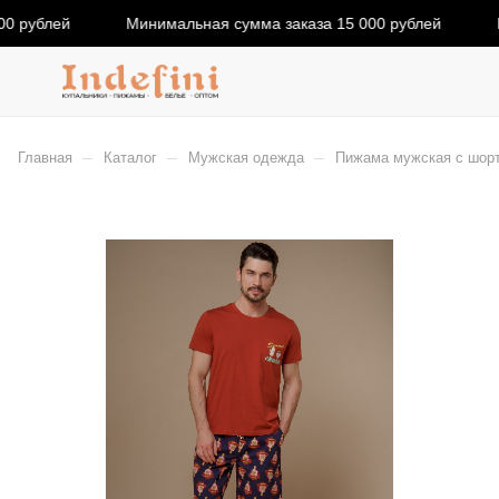
0 рублей
Минимальная сумма заказа 15 000 рублей
М
–
–
–
Главная
Каталог
Мужская одежда
Пижама мужская с шорт