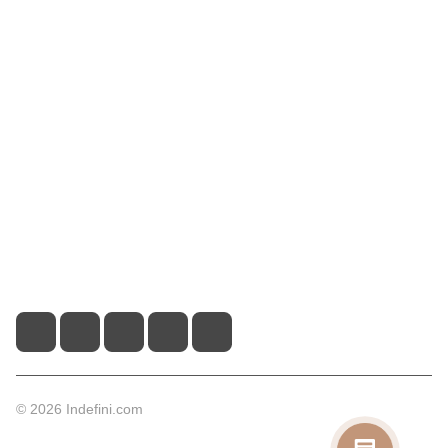
Интернет-магазин
Компания
Информация
Помощь
Контакты
+7 (495) 660-50-80
info@indefini.com
Москва, Рязанский проспект, дом 3Б, помещение 6/4
© 2026 Indefini.com