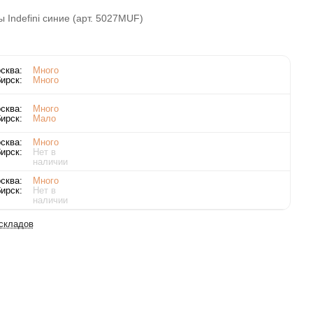
 Indefini синие (арт. 5027MUF)
сква:
Много
ирск:
Много
сква:
Много
ирск:
Мало
сква:
Много
ирск:
Нет в
наличии
сква:
Много
ирск:
Нет в
наличии
 складов