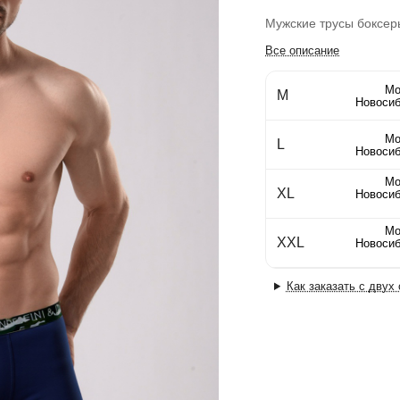
Мужские трусы боксеры
Все описание
Мо
M
Новосиб
Мо
L
Новосиб
Мо
XL
Новосиб
Мо
XXL
Новосиб
Как заказать с двух