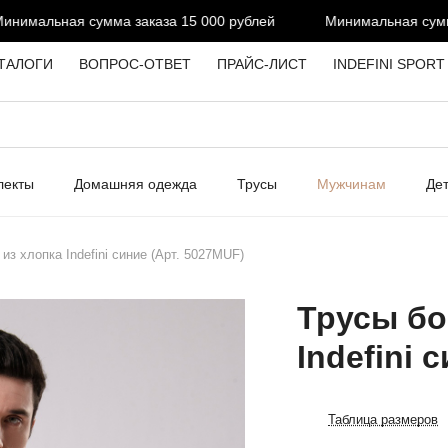
имальная сумма заказа 15 000 рублей
Минимальная сумма з
ТАЛОГИ
ВОПРОС-ОТВЕТ
ПРАЙС-ЛИСТ
INDEFINI SPORT
лекты
Домашняя одежда
Трусы
Мужчинам
Де
из хлопка Indefini синие (Арт. 5027MUF)
Трусы бо
Indefini 
Таблица размеров