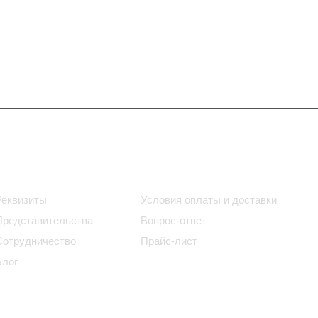
Информация
Помощь
Реквизиты
Условия оплаты и доставки
Представительства
Вопрос-ответ
Сотрудничество
Прайс-лист
Блог