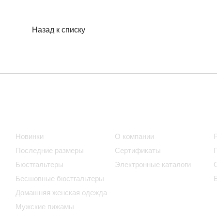
Назад к списку
Интернет-магазин
Компания
Новинки
О компании
Последние размеры
Сертификаты
Бюстгальтеры
Электронные каталоги
Бесшовные бюстгальтеры
Домашняя женская одежда
Мужские пижамы