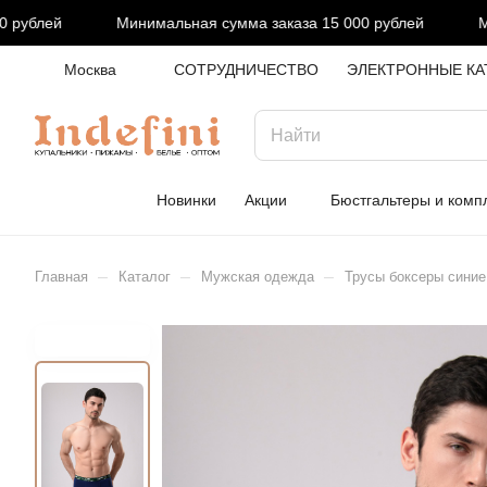
ублей
Минимальная сумма заказа 15 000 рублей
Мин
Москва
СОТРУДНИЧЕСТВО
ЭЛЕКТРОННЫЕ КА
Новинки
Акции
Бюстгальтеры и комп
–
–
–
Главная
Каталог
Мужская одежда
Трусы боксеры синие 