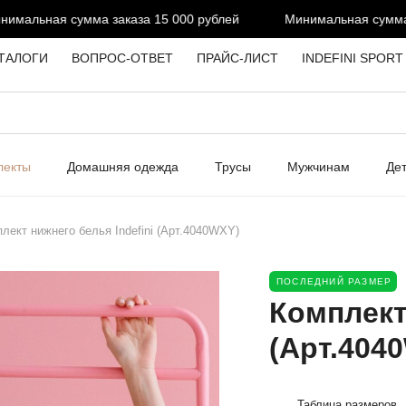
мальная сумма заказа 15 000 рублей
Минимальная сумма за
ТАЛОГИ
ВОПРОС-ОТВЕТ
ПРАЙС-ЛИСТ
INDEFINI SPORT
лекты
Домашняя одежда
Трусы
Мужчинам
Де
лект нижнего белья Indefini (Арт.4040WXY)
ПОСЛЕДНИЙ РАЗМЕР
Комплект
(Арт.404
Таблица размеров