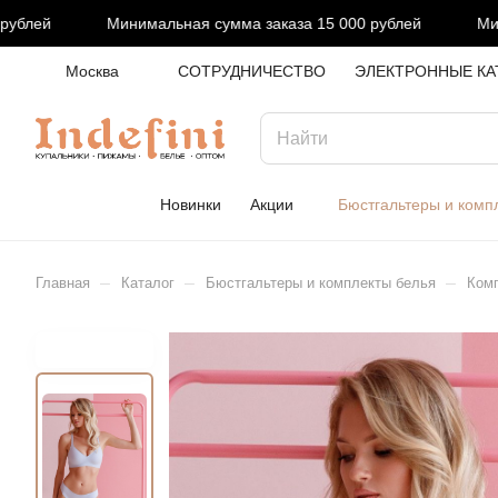
блей
Минимальная сумма заказа 15 000 рублей
Мини
Москва
СОТРУДНИЧЕСТВО
ЭЛЕКТРОННЫЕ КА
Новинки
Акции
Бюстгальтеры и комп
–
–
–
Главная
Каталог
Бюстгальтеры и комплекты белья
Комп