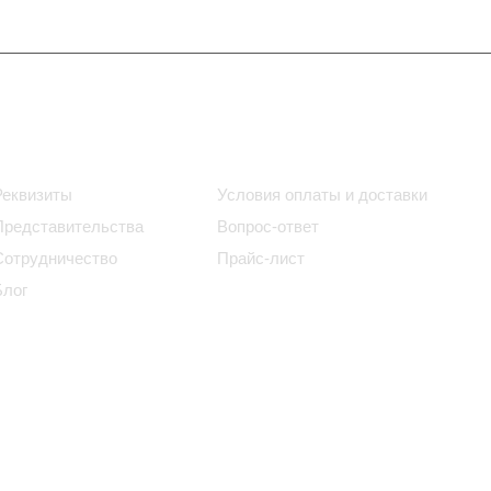
Информация
Помощь
Реквизиты
Условия оплаты и доставки
Представительства
Вопрос-ответ
Сотрудничество
Прайс-лист
Блог