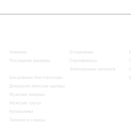
Интернет-магазин
Компания
Новинки
О компании
Последние размеры
Сертификаты
Бюстгальтеры
Электронные каталоги
Бесшовные бюстгальтеры
Домашняя женская одежда
Мужские пижамы
Мужские трусы
Купальники
Тапочки и сланцы