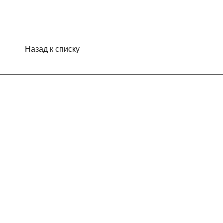
Назад к списку
Интернет-магазин
Компания
Информация
Помощь
Контакты
+7 (495) 660-50-80
info@indefini.com
Москва, Рязанский проспект, дом 3Б, помещение 6/4