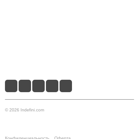
Компания
Информация
Помощь
Контакты
+7 (495) 660-50-80
info@indefini.com
Москва, Рязанский проспект, дом 3Б, помещение 6/4
© 2026 Indefini.com
Конфиденциальность
Оферта