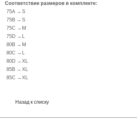
Соответствие размеров в комплекте:
75A →
S
75B →
S
75C →
M
75D →
L
80B →
M
80C →
L
80D →
XL
85B →
XL
85C →
XL
Назад к списку
Интернет-магазин