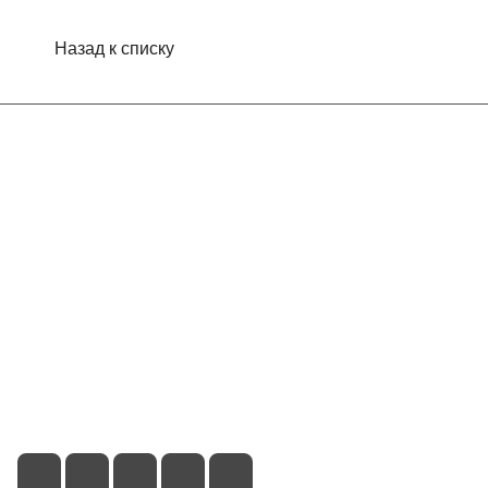
Назад к списку
Интернет-магазин
Компания
Информация
Помощь
Контакты
+7 (495) 660-50-80
info@indefini.com
Москва, Рязанский проспект, дом 3Б, помещение 6/4