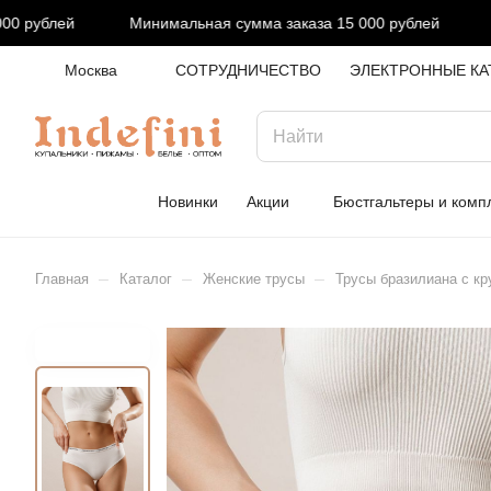
 рублей
Минимальная сумма заказа 15 000 рублей
М
Москва
СОТРУДНИЧЕСТВО
ЭЛЕКТРОННЫЕ КА
Новинки
Акции
Бюстгальтеры и комп
–
–
–
Главная
Каталог
Женские трусы
Трусы бразилиана с кр