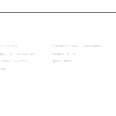
Информация
Помощь
Реквизиты
Условия оплаты и доставки
Представительства
Вопрос-ответ
Сотрудничество
Прайс-лист
Блог