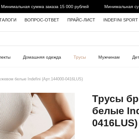
инимальная сумма заказа 15 000 рублей
Минимальная сумма
ТАЛОГИ
ВОПРОС-ОТВЕТ
ПРАЙС-ЛИСТ
INDEFINI SPORT
лекты
Домашняя одежда
Трусы
Мужчинам
Де
ужевом белые Indefini (Арт.144000-0416LUS)
Трусы бр
белые Ind
0416LUS)