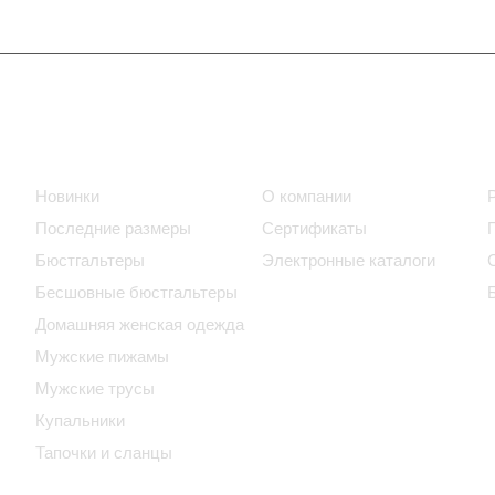
Интернет-магазин
Компания
Новинки
О компании
Последние размеры
Сертификаты
Бюстгальтеры
Электронные каталоги
Бесшовные бюстгальтеры
Домашняя женская одежда
Мужские пижамы
Мужские трусы
Купальники
Тапочки и сланцы