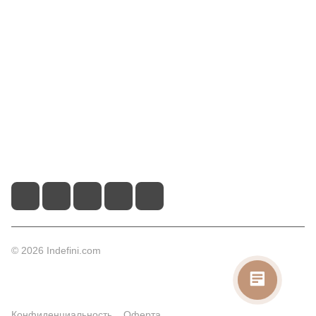
Компания
Информация
Помощь
Контакты
+7 (495) 660-50-80
info@indefini.com
Москва, Рязанский проспект, дом 3Б, помещение 6/4
© 2026 Indefini.com
Конфиденциальность
Оферта