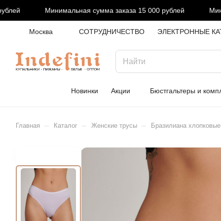
лей
Минимальная сумма заказа 15 000 рублей
Миним
Москва
СОТРУДНИЧЕСТВО
ЭЛЕКТРОННЫЕ КА
Новинки
Акции
Бюстгальтеры и комп
–
–
–
Главная
Каталог
Женские трусы
Бразилиана хлопковые 