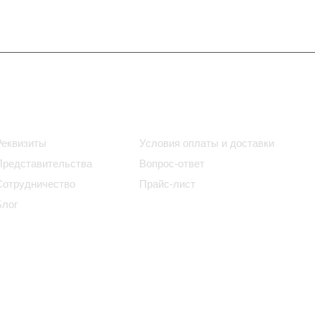
Информация
Помощь
Реквизиты
Условия оплаты и доставки
Представительства
Вопрос-ответ
Сотрудничество
Прайс-лист
Блог