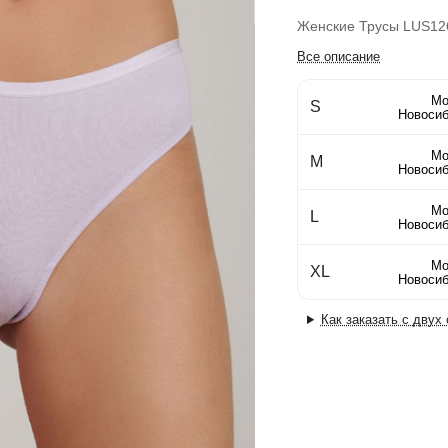
Женские Трусы LUS12
Все описание
Мо
S
Новосиб
Мо
M
Новосиб
Мо
L
Новосиб
Мо
XL
Новосиб
Как заказать с двух