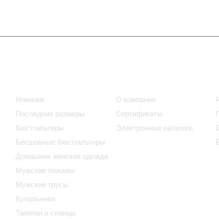
Интернет-магазин
Компания
Новинки
О компании
Последние размеры
Сертификаты
Бюстгальтеры
Электронные каталоги
Бесшовные бюстгальтеры
Домашняя женская одежда
Мужские пижамы
Мужские трусы
Купальники
Тапочки и сланцы