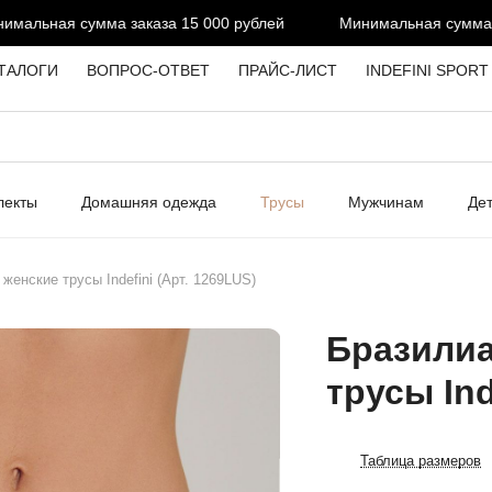
альная сумма заказа 15 000 рублей
Минимальная сумма зак
ТАЛОГИ
ВОПРОС-ОТВЕТ
ПРАЙС-ЛИСТ
INDEFINI SPORT
лекты
Домашняя одежда
Трусы
Мужчинам
Де
женские трусы Indefini (Арт. 1269LUS)
Бразилиа
трусы Ind
Таблица размеров