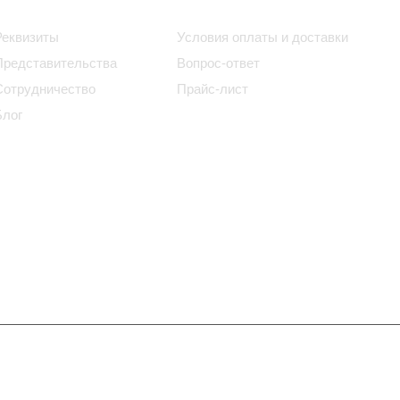
Информация
Помощь
Реквизиты
Условия оплаты и доставки
Представительства
Вопрос-ответ
Сотрудничество
Прайс-лист
Блог