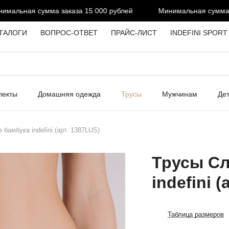
льная сумма заказа 15 000 рублей
Минимальная сумма зак
ТАЛОГИ
ВОПРОС-ОТВЕТ
ПРАЙС-ЛИСТ
INDEFINI SPORT
лекты
Домашняя одежда
Трусы
Мужчинам
Де
бамбука indefini (арт. 1387LUS)
Трусы Сл
indefini 
Таблица размеров