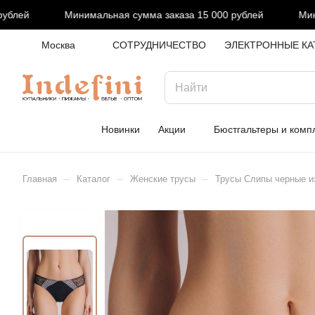
лей
Минимальная сумма заказа 15 000 рублей
Минима
Москва
СОТРУДНИЧЕСТВО
ЭЛЕКТРОННЫЕ КА
Новинки
Акции
Бюстгальтеры и комп
–
–
–
Главная
Каталог
Женские трусы
Трусы Слипы черные из 