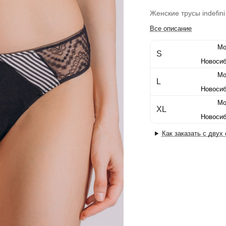
Женские трусы indefini
Все описание
Мо
S
Новосиб
Мо
L
Новосиб
Мо
XL
Новосиб
Как заказать с двух