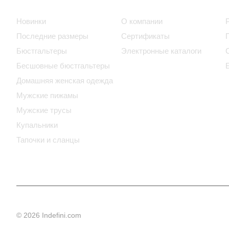
Интернет-магазин
Компания
Новинки
О компании
Последние размеры
Сертификаты
Бюстгальтеры
Электронные каталоги
Бесшовные бюстгальтеры
Домашняя женская одежда
Мужские пижамы
Мужские трусы
Купальники
Тапочки и сланцы
© 2026 Indefini.com