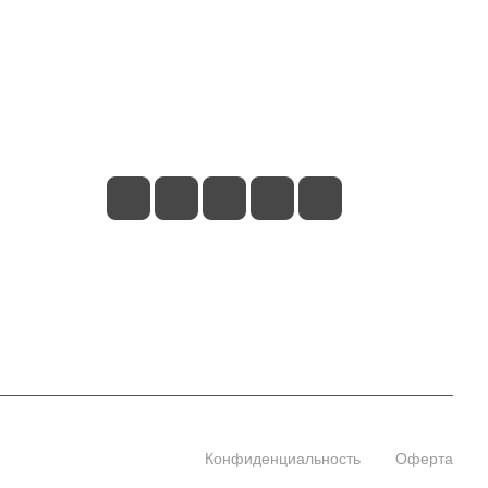
+7 (495) 660-50-80
info@indefini.com
Москва, Рязанский проспект, дом 3Б,
помещение 6/4
Конфиденциальность
Оферта