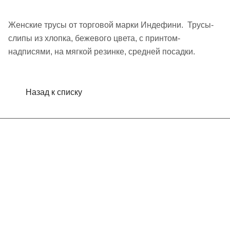
Женские трусы от торговой марки Индефини. Трусы-
слипы из хлопка, бежевого цвета, с принтом-
надписями, на мягкой резинке, средней посадки.
Назад к списку
Интернет-магазин
Компания
Информация
Помощь
Контакты
+7 (495) 660-50-80