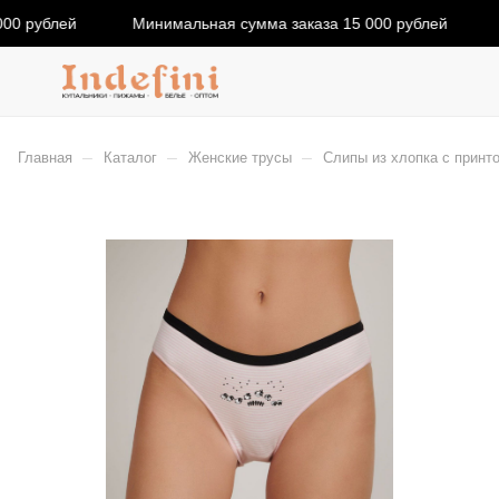
00 рублей
Минимальная сумма заказа 15 000 рублей
–
–
–
Главная
Каталог
Женские трусы
Слипы из хлопка с принто