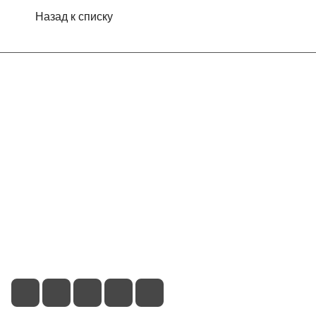
Назад к списку
Интернет-магазин
Компания
Информация
Помощь
Контакты
+7 (495) 660-50-80
info@indefini.com
Москва, Рязанский проспект, дом 3Б, помещение 6/4