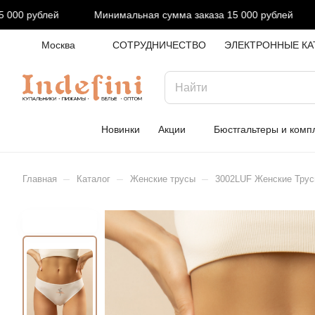
00 рублей
Минимальная сумма заказа 15 000 рублей
Москва
СОТРУДНИЧЕСТВО
ЭЛЕКТРОННЫЕ КА
Новинки
Акции
Бюстгальтеры и комп
–
–
–
Главная
Каталог
Женские трусы
3002LUF Женские Тру