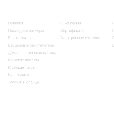
Интернет-магазин
Компания
Новинки
О компании
Последние размеры
Сертификаты
Бюстгальтеры
Электронные каталоги
Бесшовные бюстгальтеры
Домашняя женская одежда
Мужские пижамы
Мужские трусы
Купальники
Тапочки и сланцы