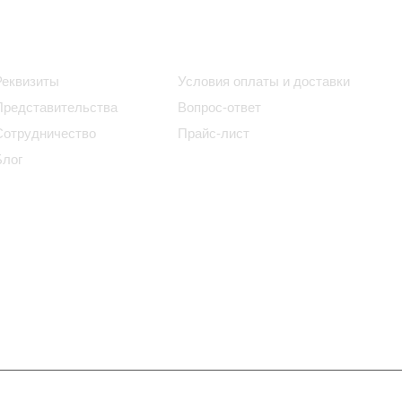
Информация
Помощь
Реквизиты
Условия оплаты и доставки
Представительства
Вопрос-ответ
Сотрудничество
Прайс-лист
Блог