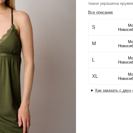
ткани украшена круже
Все описание
Мо
S
Новосиб
Мо
M
Новосиб
Мо
L
Новосиб
Мо
XL
Новосиб
Как заказать с двух