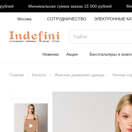
блей
Минимальная сумма заказа 15 000 рублей
Миним
Москва
СОТРУДНИЧЕСТВО
ЭЛЕКТРОННЫЕ КА
Новинки
Акции
Бюстгальтеры и комп
–
–
–
Главная
Каталог
Женская домашняя одежда
Ночная со