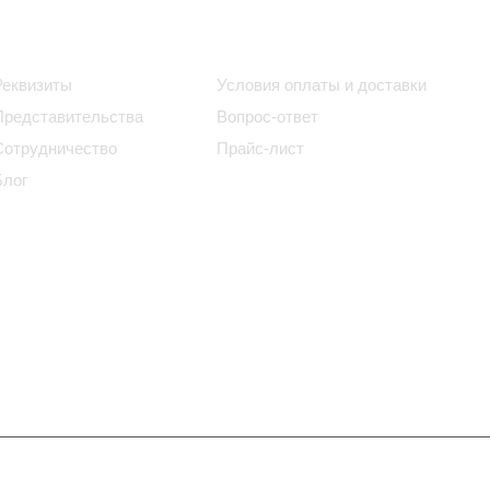
Информация
Помощь
Реквизиты
Условия оплаты и доставки
Представительства
Вопрос-ответ
Сотрудничество
Прайс-лист
Блог