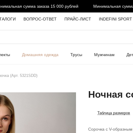
альная сумма заказа 15 000 рублей
Минимальная сумма за
ТАЛОГИ
ВОПРОС-ОТВЕТ
ПРАЙС-ЛИСТ
INDEFINI SPORT
лекты
Домашняя одежда
Трусы
Мужчинам
Де
рочка (Арт. 5321SDD)
Ночная с
Таблица размеров
Сорочка с V-образным