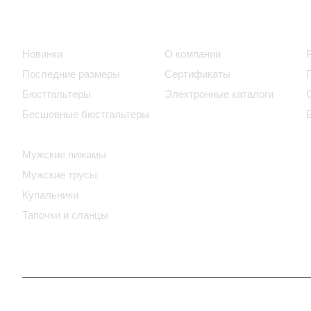
Интернет-магазин
Компания
Новинки
О компании
Последние размеры
Сертификаты
Бюстгальтеры
Электронные каталоги
Бесшовные бюстгальтеры
Домашняя женская одежда
Мужские пижамы
Мужские трусы
Купальники
Тапочки и сланцы