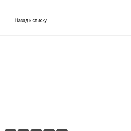
Назад к списку
Интернет-магазин
Компания
Информация
Помощь
Контакты
+7 (495) 660-50-80
info@indefini.com
Москва, Рязанский проспект, дом 3Б, помещение 6/4