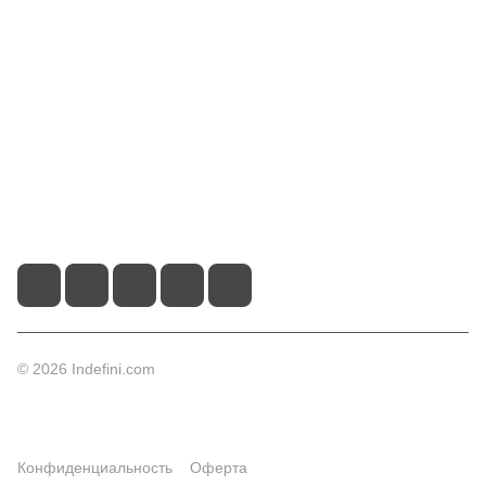
Информация
Помощь
Контакты
+7 (495) 660-50-80
info@indefini.com
Москва, Рязанский проспект, дом 3Б, помещение 6/4
© 2026 Indefini.com
Конфиденциальность
Оферта