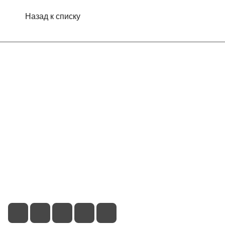
Назад к списку
Интернет-магазин
Компания
Информация
Помощь
Контакты
+7 (495) 660-50-80
info@indefini.com
Москва, Рязанский проспект, дом 3Б, помещение 6/4