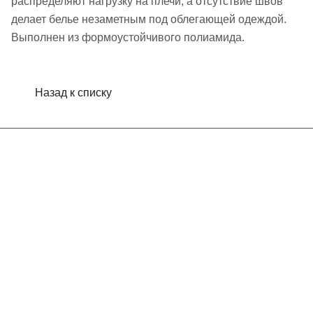
распределяют нагрузку на плечи, а отсутствие швов
делает белье незаметным под облегающей одеждой.
Выполнен из формоустойчивого полиамида.
Назад к списку
Интернет-магазин
Компания
Информация
Помощь
Контакты
+7 (495) 660-50-80
info@indefini.com