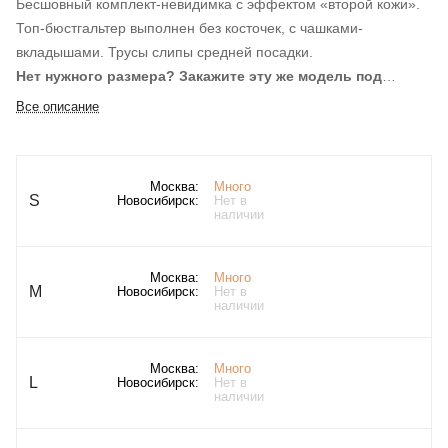
Бесшовный комплект-невидимка с эффектом «второй кожи».
Топ-бюстгальтер выполнен без косточек, с чашками-
вкладышами. Трусы слипы средней посадки.
Нет нужного размера? Закажите эту же модель под
артикулом 3090WXY-K. Отличается только артикул.
Все описание
Заказать
Москва:
Много
S
Новосибирск:
Нет в
наличии
Москва:
Много
M
Новосибирск:
Нет в
наличии
Москва:
Много
L
Новосибирск:
Нет в
наличии