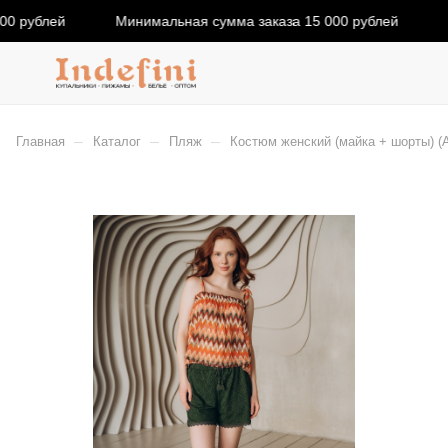
0 рублей
Минимальная сумма заказа 15 000 рублей
–
–
–
Главная
Каталог
Пляж
Костюм женский (майка + шорты) (