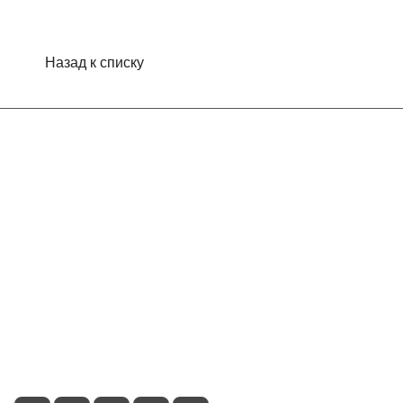
Назад к списку
Интернет-магазин
Компания
Информация
Помощь
Контакты
+7 (495) 660-50-80
info@indefini.com
Москва, Рязанский проспект, дом 3Б, помещение 6/4