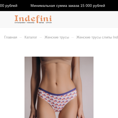
00 рублей
Минимальная сумма заказа 15 000 рублей
–
–
–
Главная
Каталог
Женские трусы
Женские трусы слипы Inde