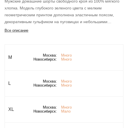
Мужские домашние шорты свободного кроя из 100% мягкого
хлопка. Модель глубокого зеленого цвета с мелким
геометрическим принтом дополнена эластичным поясом,
декоративным гульфиком на пуговицах и небольшими
боковыми разрезами для безупречного удобства.
Все описание
Москва:
Много
M
Новосибирск:
Много
Москва:
Много
L
Новосибирск:
Много
Москва:
Много
XL
Новосибирск:
Мало