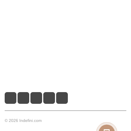
Интернет-магазин
Компания
Информация
Помощь
Контакты
+7 (495) 660-50-80
info@indefini.com
Москва, Рязанский проспект, дом 3Б, помещение 6/4
© 2026 Indefini.com